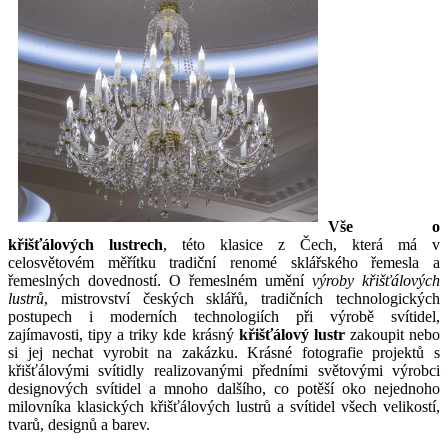
Vše o
křišťálových lustrech
, této klasice z Čech, která má v
celosvětovém měřítku tradiční renomé sklářského řemesla a
řemeslných dovedností. O řemeslném umění
výroby křišťálových
lustrů
, mistrovství českých sklářů, tradičních technologických
postupech i moderních technologiích při výrobě svítidel,
zajímavosti, tipy a triky kde krásný
křišťálový lustr
zakoupit nebo
si jej nechat vyrobit na zakázku.
Krásné fotografie projektů s
křišťálovými svítidly realizovanými předními světovými výrobci
designových svítidel a mnoho dalšího, co potěší oko nejednoho
milovníka klasických křišťálových lustrů a svítidel všech velikostí,
tvarů, designů a barev.